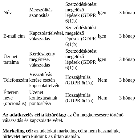
Szerződéskötést
Megszólítás,
megelőző
Név
Igen
3 hónap
azonosítás
lépések (GDPR
6(1)b)
Szerződéskötést
Kapcsolatfelvétel,
megelőző
E-mail cím
Igen
3 hónap
válaszadás
lépések (GDPR
6(1)b)
Szerződéskötést
Kérdés/igény
Üzenet
megelőző
megértése,
Igen
3 hónap
tartalma
lépések (GDPR
válaszadás
6(1)b)
Visszahívás
Hozzájárulás
Telefonszám
kérése esetén
Nem
3 hónap
(GDPR 6(1)a)
kapcsolatfelvétel
Étterem
Üzenet
Hozzájárulás
neve
kontextusának
Nem
3 hónap
(GDPR 6(1)a)
(opcionális)
pontosítása
Az adatkezelés célja kizárólag:
az Ön megkeresésére történő
válaszadás és kapcsolatfelvétel.
Marketing cél:
az adatokat marketing célra nem használjuk,
hírlevelet nem küldünk az űrlap alapján.