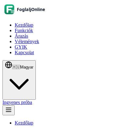
Kezdőlap
Funkciók
Árazás
Vélemények
GYIK
Kapcsolat
🇭🇺
Magyar
Ingyenes próba
Kezdőlap