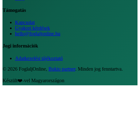
Támogatás
Kapcsolat
Gyakori kérdések
hello@foglaljonline.hu
Jogi információk
Adatkezelési tájékoztató
©
2026
FoglaljOnline
,
Bukio partner
.
Minden jog fenntartva.
Készült
❤️
-vel Magyarországon