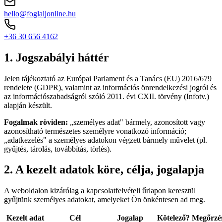
hello@foglaljonline.hu
+36 30 656 4162
1. Jogszabályi háttér
Jelen tájékoztató az Európai Parlament és a Tanács (EU) 2016/679
rendelete (GDPR), valamint az információs önrendelkezési jogról és
az információszabadságról szóló 2011. évi CXII. törvény (Infotv.)
alapján készült.
Fogalmak röviden:
„személyes adat" bármely, azonosított vagy
azonosítható természetes személyre vonatkozó információ;
„adatkezelés" a személyes adatokon végzett bármely művelet (pl.
gyűjtés, tárolás, továbbítás, törlés).
2. A kezelt adatok köre, célja, jogalapja
A weboldalon kizárólag a kapcsolatfelvételi űrlapon keresztül
gyűjtünk személyes adatokat, amelyeket Ön önkéntesen ad meg.
Kezelt adat
Cél
Jogalap
Kötelező?
Megőrzé