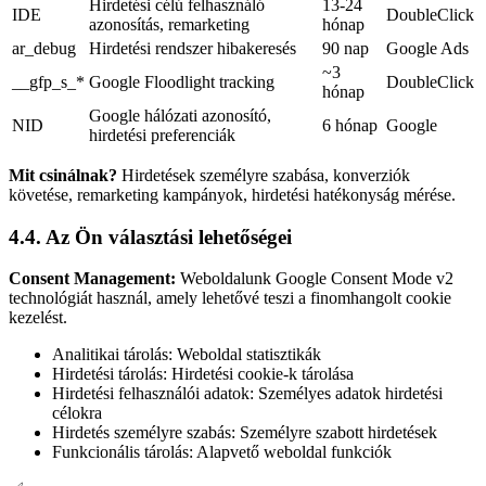
Hirdetési célú felhasználó
13-24
IDE
DoubleClick
azonosítás, remarketing
hónap
ar_debug
Hirdetési rendszer hibakeresés
90 nap
Google Ads
~3
__gfp_s_*
Google Floodlight tracking
DoubleClick
hónap
Google hálózati azonosító,
NID
6 hónap
Google
hirdetési preferenciák
Mit csinálnak?
Hirdetések személyre szabása, konverziók
követése, remarketing kampányok, hirdetési hatékonyság mérése.
4.4. Az Ön választási lehetőségei
Consent Management:
Weboldalunk Google Consent Mode v2
technológiát használ, amely lehetővé teszi a finomhangolt cookie
kezelést.
Analitikai tárolás: Weboldal statisztikák
Hirdetési tárolás: Hirdetési cookie-k tárolása
Hirdetési felhasználói adatok: Személyes adatok hirdetési
célokra
Hirdetés személyre szabás: Személyre szabott hirdetések
Funkcionális tárolás: Alapvető weboldal funkciók