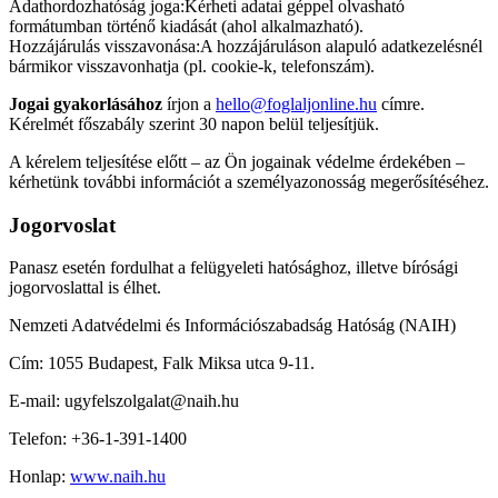
Adathordozhatóság joga
:
Kérheti adatai géppel olvasható
formátumban történő kiadását (ahol alkalmazható).
Hozzájárulás visszavonása
:
A hozzájáruláson alapuló adatkezelésnél
bármikor visszavonhatja (pl. cookie-k, telefonszám).
Jogai gyakorlásához
írjon a
hello@foglaljonline.hu
címre.
Kérelmét főszabály szerint 30 napon belül teljesítjük.
A kérelem teljesítése előtt – az Ön jogainak védelme érdekében –
kérhetünk további információt a személyazonosság megerősítéséhez.
Jogorvoslat
Panasz esetén fordulhat a felügyeleti hatósághoz, illetve bírósági
jogorvoslattal is élhet.
Nemzeti Adatvédelmi és Információszabadság Hatóság (NAIH)
Cím: 1055 Budapest, Falk Miksa utca 9-11.
E-mail: ugyfelszolgalat@naih.hu
Telefon: +36-1-391-1400
Honlap:
www.naih.hu