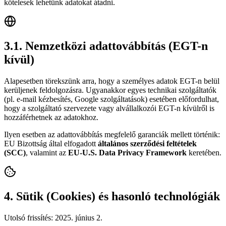
kötelesek lehetünk adatokat átadni.
3.1. Nemzetközi adattovábbítás (EGT-n
kívül)
Alapesetben törekszünk arra, hogy a személyes adatok EGT-n belül
kerüljenek feldolgozásra. Ugyanakkor egyes technikai szolgáltatók
(pl. e-mail kézbesítés, Google szolgáltatások) esetében előfordulhat,
hogy a szolgáltató szervezete vagy alvállalkozói EGT-n kívülről is
hozzáférhetnek az adatokhoz.
Ilyen esetben az adattovábbítás megfelelő garanciák mellett történik:
EU Bizottság által elfogadott
általános szerződési feltételek
(SCC)
, valamint az
EU-U.S. Data Privacy Framework
keretében.
4. Sütik (Cookies) és hasonló technológiák
Utolsó frissítés:
2025. június 2.