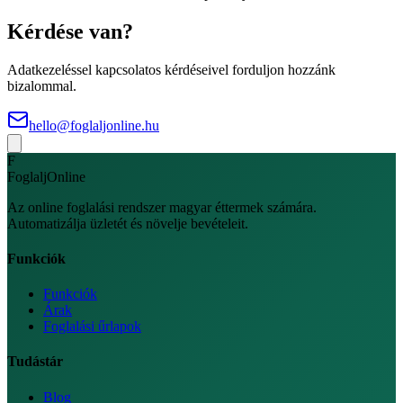
Kérdése van?
Adatkezeléssel kapcsolatos kérdéseivel forduljon hozzánk
bizalommal.
hello@foglaljonline.hu
F
FoglaljOnline
Az online foglalási rendszer magyar éttermek számára.
Automatizálja üzletét és növelje bevételeit.
Funkciók
Funkciók
Árak
Foglalási űrlapok
Tudástár
Blog