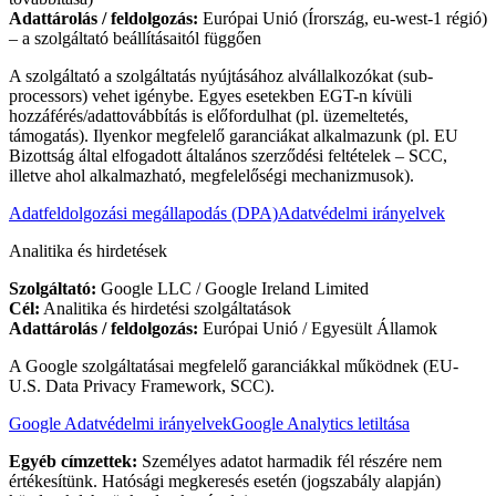
Adattárolás / feldolgozás:
Európai Unió (Írország, eu-west-1 régió)
– a szolgáltató beállításaitól függően
A szolgáltató a szolgáltatás nyújtásához alvállalkozókat (sub-
processors) vehet igénybe. Egyes esetekben EGT-n kívüli
hozzáférés/adattovábbítás is előfordulhat (pl. üzemeltetés,
támogatás). Ilyenkor megfelelő garanciákat alkalmazunk (pl. EU
Bizottság által elfogadott általános szerződési feltételek – SCC,
illetve ahol alkalmazható, megfelelőségi mechanizmusok).
Adatfeldolgozási megállapodás (DPA)
Adatvédelmi irányelvek
Analitika és hirdetések
Szolgáltató:
Google LLC / Google Ireland Limited
Cél:
Analitika és hirdetési szolgáltatások
Adattárolás / feldolgozás:
Európai Unió / Egyesült Államok
A Google szolgáltatásai megfelelő garanciákkal működnek (EU-
U.S. Data Privacy Framework, SCC).
Google Adatvédelmi irányelvek
Google Analytics letiltása
Egyéb címzettek:
Személyes adatot harmadik fél részére nem
értékesítünk. Hatósági megkeresés esetén (jogszabály alapján)