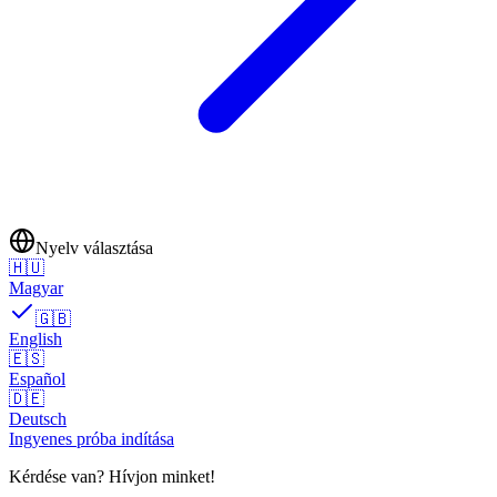
Nyelv választása
🇭🇺
Magyar
🇬🇧
English
🇪🇸
Español
🇩🇪
Deutsch
Ingyenes próba indítása
Kérdése van? Hívjon minket!