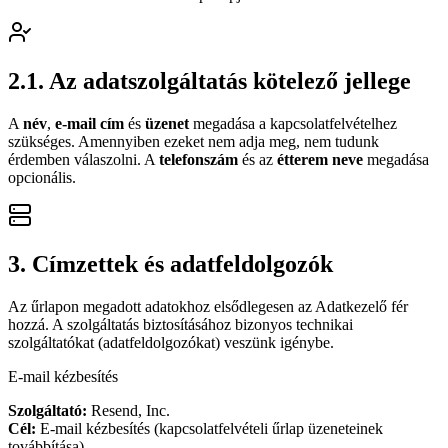
2.1. Az adatszolgáltatás kötelező jellege
A
név
,
e-mail cím
és
üzenet
megadása a kapcsolatfelvételhez
szükséges. Amennyiben ezeket nem adja meg, nem tudunk
érdemben válaszolni. A
telefonszám
és az
étterem neve
megadása
opcionális.
3. Címzettek és adatfeldolgozók
Az űrlapon megadott adatokhoz elsődlegesen az Adatkezelő fér
hozzá. A szolgáltatás biztosításához bizonyos technikai
szolgáltatókat (adatfeldolgozókat) veszünk igénybe.
E-mail kézbesítés
Szolgáltató:
Resend, Inc.
Cél:
E-mail kézbesítés (kapcsolatfelvételi űrlap üzeneteinek
továbbítása)