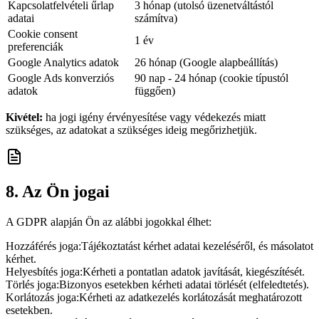
Kapcsolatfelvételi űrlap
3 hónap (utolsó üzenetváltástól
adatai
számítva)
Cookie consent
1 év
preferenciák
Google Analytics adatok
26 hónap (Google alapbeállítás)
Google Ads konverziós
90 nap - 24 hónap (cookie típustól
adatok
függően)
Kivétel:
ha jogi igény érvényesítése vagy védekezés miatt
szükséges, az adatokat a szükséges ideig megőrizhetjük.
8. Az Ön jogai
A GDPR alapján Ön az alábbi jogokkal élhet:
Hozzáférés joga
:
Tájékoztatást kérhet adatai kezeléséről, és másolatot
kérhet.
Helyesbítés joga
:
Kérheti a pontatlan adatok javítását, kiegészítését.
Törlés joga
:
Bizonyos esetekben kérheti adatai törlését (elfeledtetés).
Korlátozás joga
:
Kérheti az adatkezelés korlátozását meghatározott
esetekben.