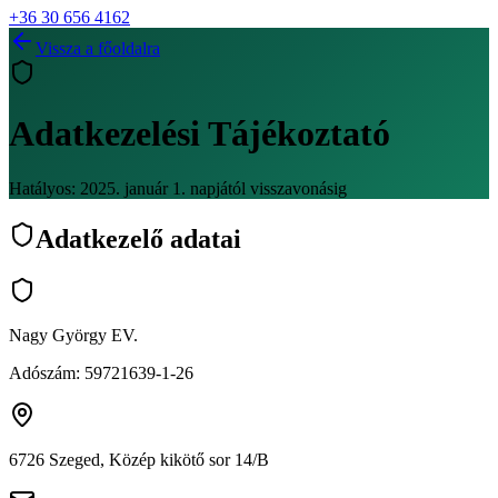
+36 30 656 4162
Vissza a főoldalra
Adatkezelési Tájékoztató
Hatályos:
2025. január 1.
napjától visszavonásig
Adatkezelő adatai
Nagy György EV.
Adószám:
59721639-1-26
6726 Szeged, Közép kikötő sor 14/B